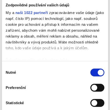
věděl přesný počet lodí a vybavení
Zodpovědné používání vašich údajů
My a
naši 1022 partneři
zpracováváme vaše údaje (jako
např. číslo IP) pomocí technologií, jako např. souborů
- změny vybavení: pádla, vesty,
cookie pro uchování a přístup k informacím na vašem
barely lze upravovat i v den
zařízení, abychom vám mohli nabízet personalizované
reklamy a obsah, měření reklam a obsahu, náhled na
výjezdu, změny v plavidlech nám
návštěvníky a vývoj produktů. Máte možnosti ohledně
hlaste neprodleně, mailem
toho, kdo vaše údaje používá a k jakým účelům.
Pokud to povolíte, rádi bychom také:
- stav vody a podmínky pro splutí
Shromažďovali informace o vaší geografické
Výběr
najdete
zde
Nutné
poloze, které mohou být přesné na několik metrů
souhlasu
Identifikovali vaše zařízení pomocí aktivního
skenování pro konkrétní charakteristiky (otisk prstu)
- při rezervaci je místo cíle pouze
Preferenční
Zjistěte více o tom, jak zpracováváme vaše osobní
orientační, v den navrácení lodí
údaje, a nastavte si předvolby v
části s podrobnostmi
.
nám do 11 hodin voláte a upřesníte
Statistické
Svůj souhlas můžete kdykoliv změnit nebo odvolat v
části Prohlášení o souborech cookie.