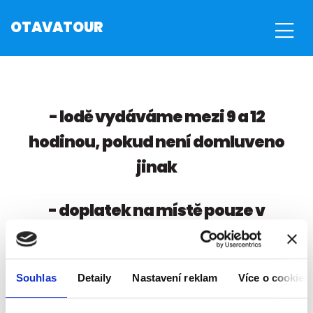
OTAVATOUR
- lodě vydáváme mezi 9 a 12
hodinou, pokud není domluveno
jinak
- doplatek na místě pouze v
hotovosti
- před vstupem do kanceláře
Souhlas
Detaily
Nastavení reklam
Více o cookies
žádáme kapitána plavby, aby