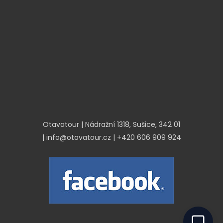
Pivovar U Švelchů
Město Sušice
Destinace
S
ušicko
Vodácká navigace
Otavatour | Nádražní 1318, Sušice, 342 01
| info@otavatour.cz | +420 606 909 924