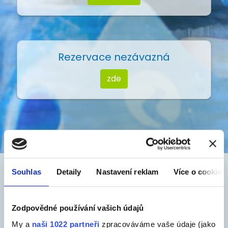
Rezervace nezávazná
zde
Souhlas
Detaily
Nastavení reklam
Více o cookies
Vaše nejoblíbenější výlety
na Otavě
Zodpovědné používání vašich údajů
My a
naši 1022 partneři
zpracováváme vaše údaje (jako