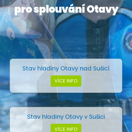
pro splouvání Otavy
.
Stav hladiny Otavy nad Sušicí
VÍCE INFO
Stav hladiny Otavy v Sušici
VÍCE INFO