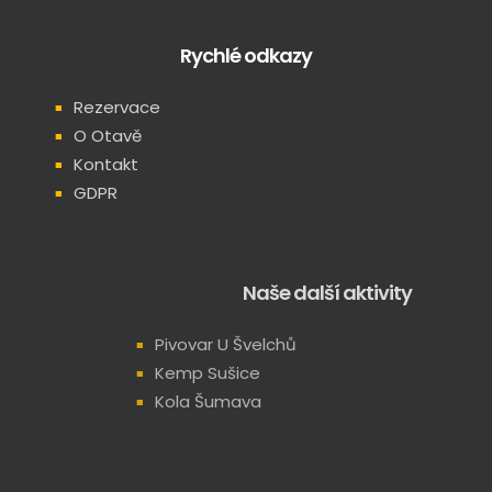
Rychlé odkazy
Rezervace
O Otavě
Kontakt
GDPR
Naše další aktivity
Pivovar U Švelchů
Kemp Sušice
Kola Šumava
Přátelské weby
High Point