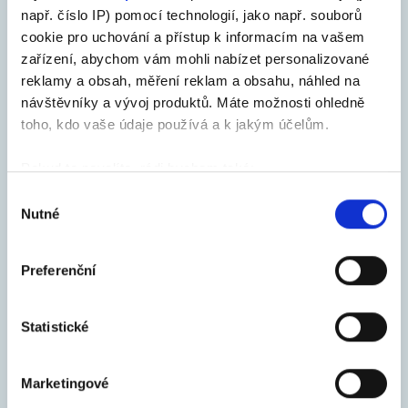
např. číslo IP) pomocí technologií, jako např. souborů
cookie pro uchování a přístup k informacím na vašem
zařízení, abychom vám mohli nabízet personalizované
reklamy a obsah, měření reklam a obsahu, náhled na
návštěvníky a vývoj produktů. Máte možnosti ohledně
toho, kdo vaše údaje používá a k jakým účelům.
Pokud to povolíte, rádi bychom také:
Shromažďovali informace o vaší geografické
Výběr
Nutné
poloze, které mohou být přesné na několik metrů
souhlasu
Identifikovali vaše zařízení pomocí aktivního
skenování pro konkrétní charakteristiky (otisk prstu)
Sušice - Žichovice (Rabí)
Preferenční
Zjistěte více o tom, jak zpracováváme vaše osobní
údaje, a nastavte si předvolby v
části s podrobnostmi
.
Statistické
Svůj souhlas můžete kdykoliv změnit nebo odvolat v
části Prohlášení o souborech cookie.
Marketingové
K personalizaci obsahu a reklam, poskytování funkcí